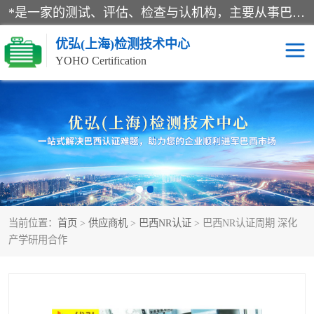
*是一家的测试、评估、检查与认机构，主要从事巴西NR10认证、NR12认证、NR13认证；ANATEL认证、INMTRO认证，欧盟CE认证：MD认证，PED认证，MID认证，ATEX认证，德国蓝色天使认证。
优弘(上海)检测技术中心
YOHO Certification
RECYCLASS认证
NR10认证
NR12认证
NR13认证
ART认证
巴西NR认证
当前位置：
首页
>
供应商机
>
巴西NR认证
> 巴西NR认证周期 深化
巴西认证
RETIE认证
产学研用合作