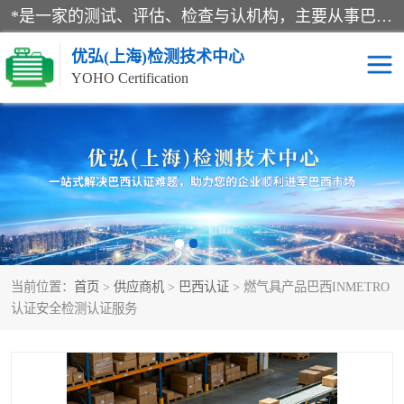
*是一家的测试、评估、检查与认机构，主要从事巴西NR10认证、NR12认证、NR13认证；ANATEL认证、INMTRO认证，欧盟CE认证：MD认证，PED认证，MID认证，ATEX认证，德国蓝色天使认证。
优弘(上海)检测技术中心
YOHO Certification
RECYCLASS认证
NR10认证
NR12认证
NR13认证
ART认证
巴西NR认证
当前位置：
首页
>
供应商机
>
巴西认证
> 燃气具产品巴西INMETRO
巴西认证
RETIE认证
认证安全检测认证服务