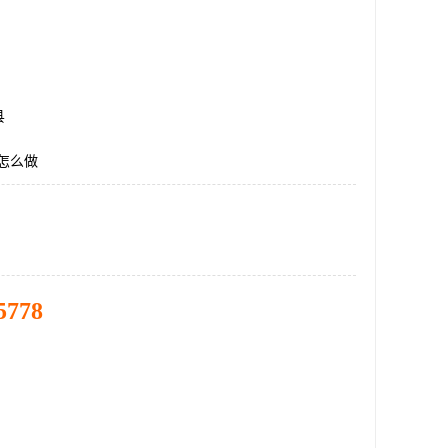
县
怎么做
5778