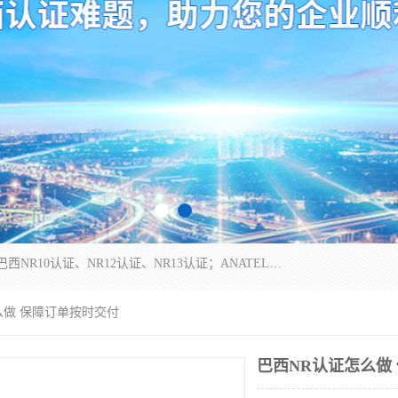
*是一家的测试、评估、检查与认机构，主要从事巴西NR10认证、NR12认证、NR13认证；ANATEL认证、INMTRO认证，欧盟CE认证：MD认证，PED认证，MID认证，ATEX认证，德国蓝色天使认证。
么做 保障订单按时交付
巴西NR认证怎么做