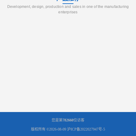
Development, design, production and sales in one of the manufacturing
enterprises
您是第
782660
位访客
版权所有 ©2026-08-09
沪ICP备2022027947号-5