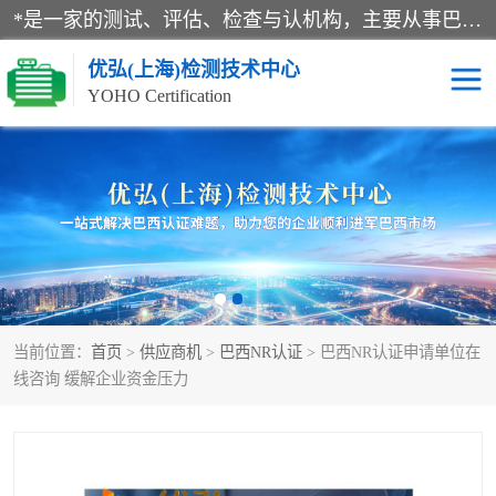
*是一家的测试、评估、检查与认机构，主要从事巴西NR10认证、NR12认证、NR13认证；ANATEL认证、INMTRO认证，欧盟CE认证：MD认证，PED认证，MID认证，ATEX认证，德国蓝色天使认证。
优弘(上海)检测技术中心
YOHO Certification
RECYCLASS认证
NR10认证
NR12认证
NR13认证
ART认证
巴西NR认证
当前位置：
首页
>
供应商机
>
巴西NR认证
> 巴西NR认证申请单位在
巴西认证
RETIE认证
线咨询 缓解企业资金压力