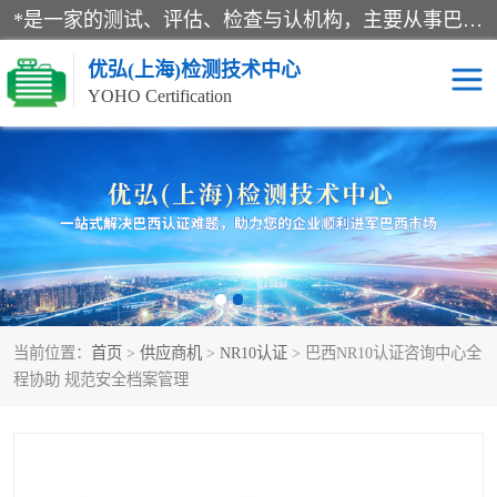
*是一家的测试、评估、检查与认机构，主要从事巴西NR10认证、NR12认证、NR13认证；ANATEL认证、INMTRO认证，欧盟CE认证：MD认证，PED认证，MID认证，ATEX认证，德国蓝色天使认证。
优弘(上海)检测技术中心
YOHO Certification
RECYCLASS认证
NR10认证
NR12认证
NR13认证
ART认证
巴西NR认证
当前位置：
首页
>
供应商机
>
NR10认证
> 巴西NR10认证咨询中心全
巴西认证
RETIE认证
程协助 规范安全档案管理