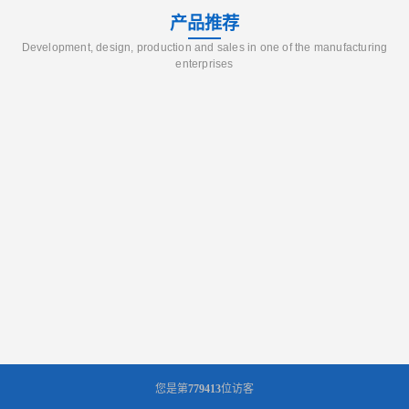
产品推荐
Development, design, production and sales in one of the manufacturing
enterprises
您是第
779413
位访客