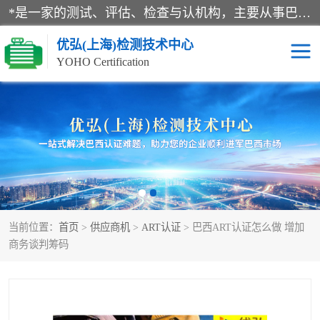
*是一家的测试、评估、检查与认机构，主要从事巴西NR10认证、NR12认证、NR13认证；ANATEL认证、INMTRO认证，欧盟CE认证：MD认证，PED认证，MID认证，ATEX认证，德国蓝色天使认证。
优弘(上海)检测技术中心
YOHO Certification
RECYCLASS认证
NR10认证
NR12认证
NR13认证
ART认证
巴西NR认证
当前位置：
首页
>
供应商机
>
ART认证
> 巴西ART认证怎么做 增加
巴西认证
RETIE认证
商务谈判筹码