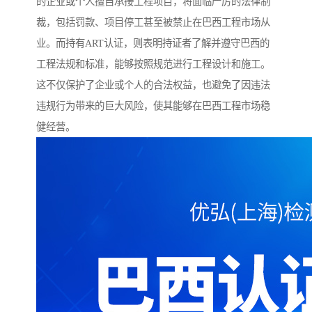
的企业或个人擅自承接工程项目，将面临严厉的法律制
裁，包括罚款、项目停工甚至被禁止在巴西工程市场从
业。而持有ART认证，则表明持证者了解并遵守巴西的
工程法规和标准，能够按照规范进行工程设计和施工。
这不仅保护了企业或个人的合法权益，也避免了因违法
违规行为带来的巨大风险，使其能够在巴西工程市场稳
健经营。