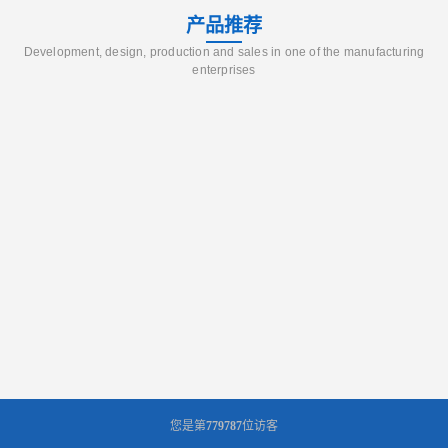
产品推荐
Development, design, production and sales in one of the manufacturing
enterprises
您是第
779787
位访客