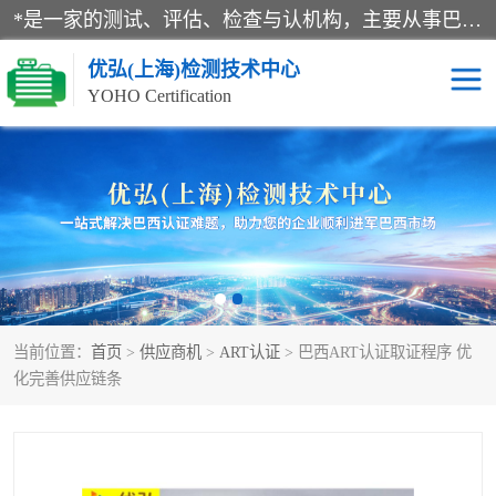
*是一家的测试、评估、检查与认机构，主要从事巴西NR10认证、NR12认证、NR13认证；ANATEL认证、INMTRO认证，欧盟CE认证：MD认证，PED认证，MID认证，ATEX认证，德国蓝色天使认证。
优弘(上海)检测技术中心
YOHO Certification
RECYCLASS认证
NR10认证
NR12认证
NR13认证
ART认证
巴西NR认证
当前位置：
首页
>
供应商机
>
ART认证
> 巴西ART认证取证程序 优
巴西认证
RETIE认证
化完善供应链条