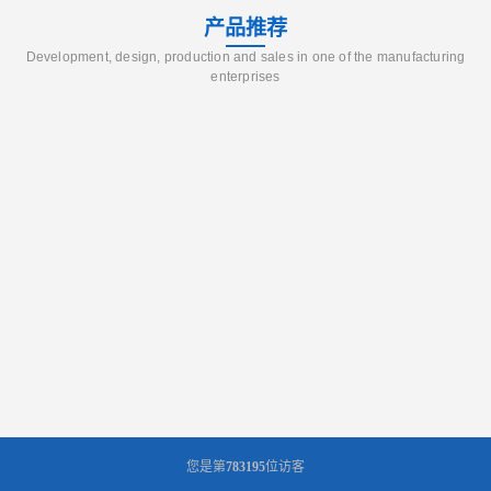
产品推荐
Development, design, production and sales in one of the manufacturing
enterprises
您是第
783195
位访客