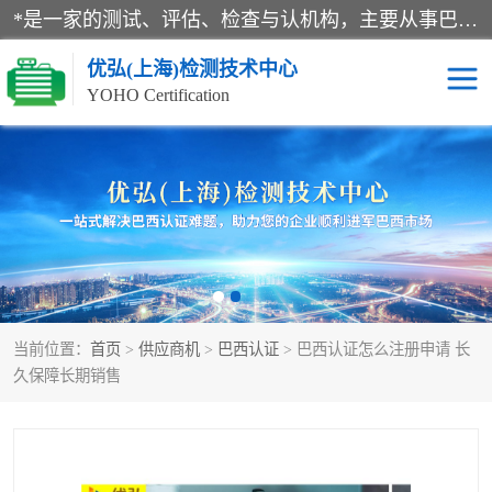
*是一家的测试、评估、检查与认机构，主要从事巴西NR10认证、NR12认证、NR13认证；ANATEL认证、INMTRO认证，欧盟CE认证：MD认证，PED认证，MID认证，ATEX认证，德国蓝色天使认证。
优弘(上海)检测技术中心
YOHO Certification
RECYCLASS认证
NR10认证
NR12认证
NR13认证
ART认证
巴西NR认证
当前位置：
首页
>
供应商机
>
巴西认证
> 巴西认证怎么注册申请 长
巴西认证
RETIE认证
久保障长期销售