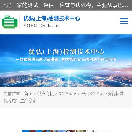
*是一家的测试、评估、检查与认机构，主要从事巴西NR10认证、NR12认证、NR13认证；ANATEL认证、INMTRO认证，欧盟CE认证：MD认证，PED认证，MID认证，ATEX认证，德国蓝色天使认证。
优弘(上海)检测技术中心
YOHO Certification
RECYCLASS认证
NR10认证
NR12认证
NR13认证
ART认证
巴西NR认证
当前位置：
首页
>
供应商机
>
NR12认证
> 巴西NR12认证执行标准
巴西认证
RETIE认证
保障电气生产稳定