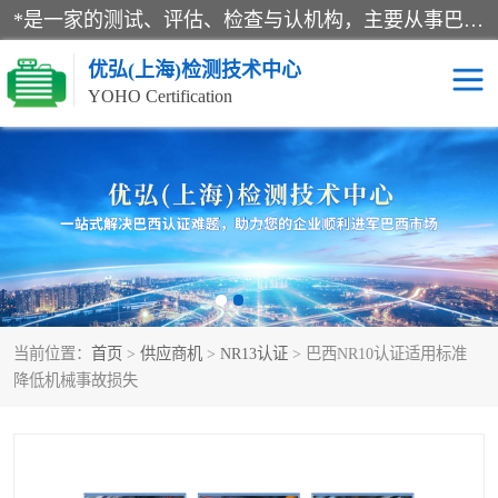
*是一家的测试、评估、检查与认机构，主要从事巴西NR10认证、NR12认证、NR13认证；ANATEL认证、INMTRO认证，欧盟CE认证：MD认证，PED认证，MID认证，ATEX认证，德国蓝色天使认证。
优弘(上海)检测技术中心
YOHO Certification
RECYCLASS认证
NR10认证
NR12认证
NR13认证
ART认证
巴西NR认证
当前位置：
首页
>
供应商机
>
NR13认证
> 巴西NR10认证适用标准
巴西认证
RETIE认证
降低机械事故损失