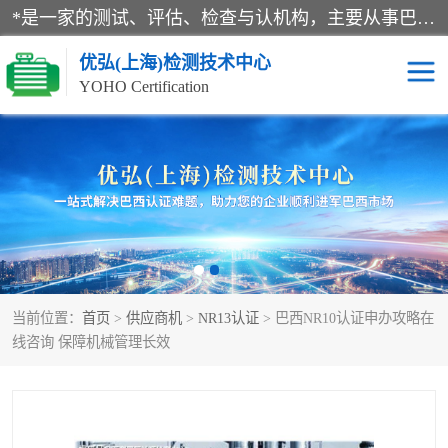
*是一家的测试、评估、检查与认机构，主要从事巴西NR10认证、NR12认证、NR13认证；ANATEL认证、INMTRO认证，欧盟CE认证：MD认证，PED认证，MID认证，ATEX认证，德国蓝色天使认证。
优弘(上海)检测技术中心
YOHO Certification
RECYCLASS认证
NR10认证
NR12认证
NR13认证
ART认证
巴西NR认证
当前位置：
首页
>
供应商机
>
NR13认证
> 巴西NR10认证申办攻略在
巴西认证
RETIE认证
线咨询 保障机械管理长效