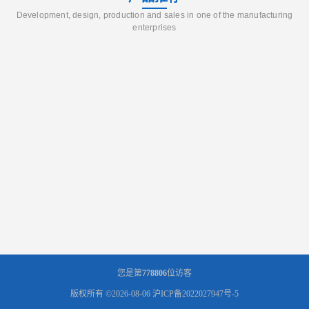
Development, design, production and sales in one of the manufacturing
enterprises
您是第
778806
位访客
版权所有 ©2026-08-06
沪ICP备2022027947号-5