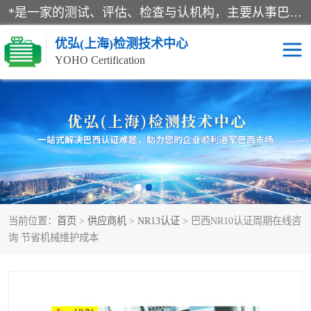
*是一家的测试、评估、检查与认机构，主要从事巴西NR10认证、NR12认证、NR13认证；ANATEL认证、INMTRO认证，欧盟CE认证：MD认证，PED认证，MID认证，ATEX认证，德国蓝色天使认证。
优弘(上海)检测技术中心
YOHO Certification
RECYCLASS认证
NR10认证
NR12认证
NR13认证
ART认证
巴西NR认证
当前位置：
首页
>
供应商机
>
NR13认证
> 巴西NR10认证周期在线咨
巴西认证
RETIE认证
询 节省机械维护成本