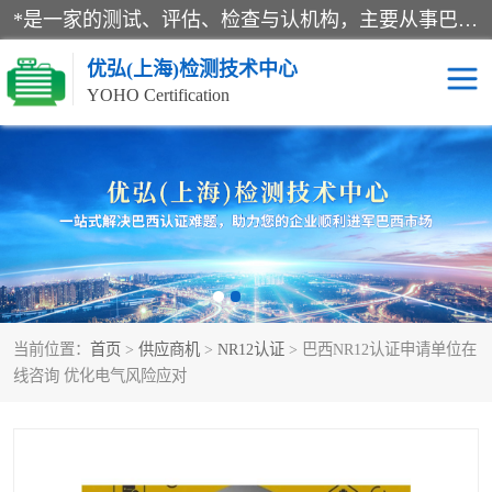
*是一家的测试、评估、检查与认机构，主要从事巴西NR10认证、NR12认证、NR13认证；ANATEL认证、INMTRO认证，欧盟CE认证：MD认证，PED认证，MID认证，ATEX认证，德国蓝色天使认证。
优弘(上海)检测技术中心
YOHO Certification
RECYCLASS认证
NR10认证
NR12认证
NR13认证
ART认证
巴西NR认证
当前位置：
首页
>
供应商机
>
NR12认证
> 巴西NR12认证申请单位在
巴西认证
RETIE认证
线咨询 优化电气风险应对