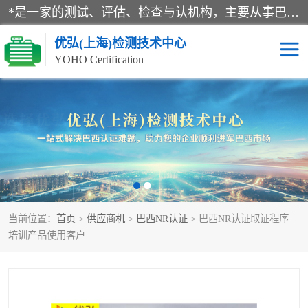
*是一家的测试、评估、检查与认机构，主要从事巴西NR10认证、NR12认证、NR13认证；ANATEL认证、INMTRO认证，欧盟CE认证：MD认证，PED认证，MID认证，ATEX认证，德国蓝色天使认证。
优弘(上海)检测技术中心
YOHO Certification
RECYCLASS认证
NR10认证
NR12认证
NR13认证
ART认证
巴西NR认证
当前位置：
首页
>
供应商机
>
巴西NR认证
> 巴西NR认证取证程序
巴西认证
RETIE认证
培训产品使用客户