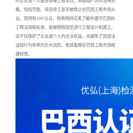
的企业或个人擅自承接工程项目，将面临严厉的法律制
裁，包括罚款、项目停工甚至被禁止在巴西工程市场从
业。而持有ART认证，则表明持证者了解并遵守巴西的
工程法规和标准，能够按照规范进行工程设计和施工。
这不仅保护了企业或个人的合法权益，也避免了因违法
违规行为带来的巨大风险，使其能够在巴西工程市场稳
健经营。