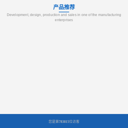
产品推荐
Development, design, production and sales in one of the manufacturing
enterprises
您是第
783815
位访客