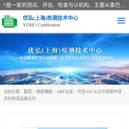
*是一家的测试、评估、检查与认机构，主要从事巴西NR10认证、NR12认证、NR13认证；ANATEL认证、INMTRO认证，欧盟CE认证：MD认证，PED认证，MID认证，ATEX认证，德国蓝色天使认证。
优弘(上海)检测技术中心
YOHO Certification
RECYCLASS认证
NR10认证
NR12认证
NR13认证
ART认证
巴西NR认证
当前位置：
首页
>
供应商机
>
ART认证
> 巴西ART认证在哪里申请
巴西认证
RETIE认证
深化物流运输合作