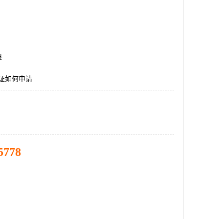
县
认证如何申请
5778