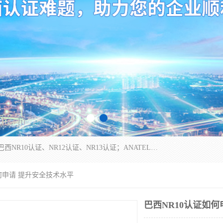
*是一家的测试、评估、检查与认机构，主要从事巴西NR10认证、NR12认证、NR13认证；ANATEL认证、INMTRO认证，欧盟CE认证：MD认证，PED认证，MID认证，ATEX认证，德国蓝色天使认证。
如何申请 提升安全技术水平
巴西NR10认证如