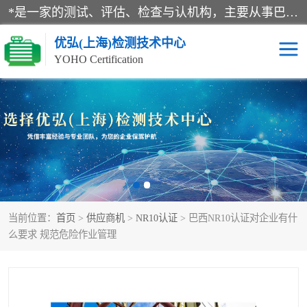
*是一家的测试、评估、检查与认机构，主要从事巴西NR10认证、NR12认证、NR13认证；ANATEL认证、INMTRO认证，欧盟CE认证：MD认证，PED认证，MID认证，ATEX认证，德国蓝色天使认证。
优弘(上海)检测技术中心
YOHO Certification
RECYCLASS认证
NR10认证
NR12认证
NR13认证
ART认证
巴西NR认证
当前位置：
首页
>
供应商机
>
NR10认证
> 巴西NR10认证对企业有什
巴西认证
RETIE认证
么要求 规范危险作业管理