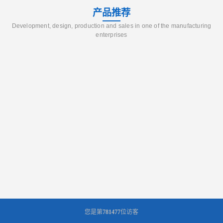
产品推荐
Development, design, production and sales in one of the manufacturing
enterprises
您是第
781477
位访客