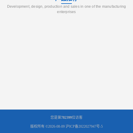
Development, design, production and sales in one of the manufacturing
enterprises
您是第
782399
位访客
版权所有 ©2026-08-09
沪ICP备2022027947号-5