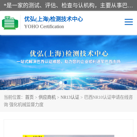
*是一家的测试、评估、检查与认机构，主要从事巴西NR10认证、NR12认证、NR13认证；ANATEL认证、INMTRO认证，欧盟CE认证：MD认证，PED认证，MID认证，ATEX认证，德国蓝色天使认证。
优弘(上海)检测技术中心
YOHO Certification
RECYCLASS认证
NR10认证
NR12认证
NR13认证
ART认证
巴西NR认证
当前位置：
首页
>
供应商机
>
NR13认证
> 巴西NR10认证申请在线咨
巴西认证
RETIE认证
询 强化机械监督力度