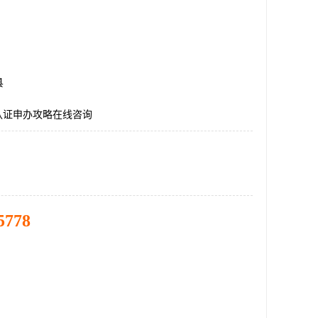
县
E认证申办攻略在线咨询
5778