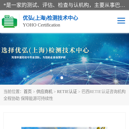
*是一家的测试、评估、检查与认机构，主要从事巴西NR10认证、NR12认证、NR13认证；ANATEL认证、INMTRO认证，欧盟CE认证：MD认证，PED认证，MID认证，ATEX认证，德国蓝色天使认证。
优弘(上海)检测技术中心
YOHO Certification
RECYCLASS认证
NR10认证
NR12认证
NR13认证
ART认证
巴西NR认证
当前位置：
首页
>
供应商机
>
RETIE认证
> 巴西RETIE认证咨询机构
巴西认证
RETIE认证
全程协助 保障能源可持续性