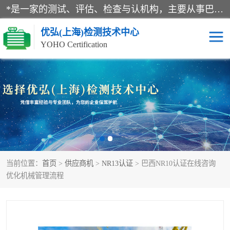
*是一家的测试、评估、检查与认机构，主要从事巴西NR10认证、NR12认证、NR13认证；ANATEL认证、INMTRO认证，欧盟CE认证：MD认证，PED认证，MID认证，ATEX认证，德国蓝色天使认证。
优弘(上海)检测技术中心
YOHO Certification
RECYCLASS认证
NR10认证
NR12认证
NR13认证
ART认证
巴西NR认证
当前位置：
首页
>
供应商机
>
NR13认证
> 巴西NR10认证在线咨询
巴西认证
RETIE认证
优化机械管理流程