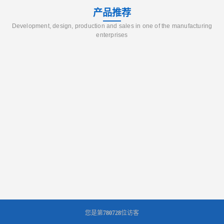
产品推荐
Development, design, production and sales in one of the manufacturing
enterprises
您是第
780728
位访客