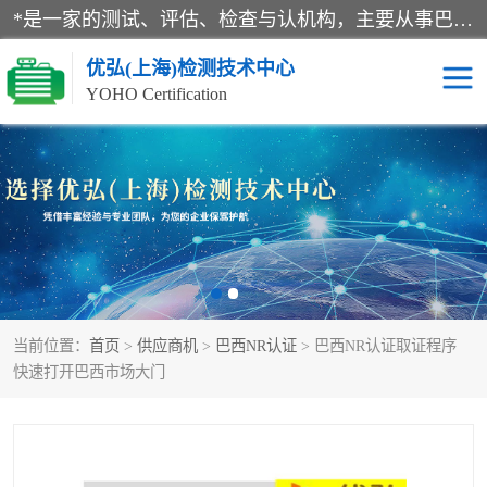
*是一家的测试、评估、检查与认机构，主要从事巴西NR10认证、NR12认证、NR13认证；ANATEL认证、INMTRO认证，欧盟CE认证：MD认证，PED认证，MID认证，ATEX认证，德国蓝色天使认证。
优弘(上海)检测技术中心
YOHO Certification
RECYCLASS认证
NR10认证
NR12认证
NR13认证
ART认证
巴西NR认证
当前位置：
首页
>
供应商机
>
巴西NR认证
> 巴西NR认证取证程序
巴西认证
RETIE认证
快速打开巴西市场大门