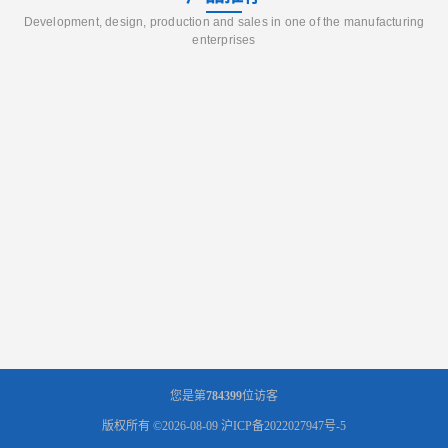
Development, design, production and sales in one of the manufacturing
enterprises
您是第
784399
位访客
版权所有 ©2026-08-09
沪ICP备2022027947号-5