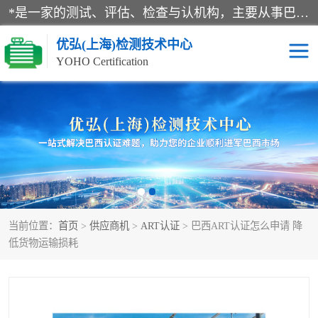
*是一家的测试、评估、检查与认机构，主要从事巴西NR10认证、NR12认证、NR13认证；ANATEL认证、INMTRO认证，欧盟CE认证：MD认证，PED认证，MID认证，ATEX认证，德国蓝色天使认证。
优弘(上海)检测技术中心
YOHO Certification
RECYCLASS认证
NR10认证
NR12认证
NR13认证
ART认证
巴西NR认证
当前位置：
首页
>
供应商机
>
ART认证
> 巴西ART认证怎么申请 降
巴西认证
RETIE认证
低货物运输损耗