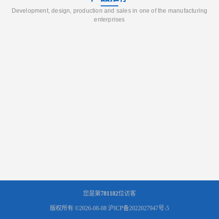
Development, design, production and sales in one of the manufacturing
enterprises
您是第
781182
位访客
版权所有 ©2026-08-08
沪ICP备2022027947号-5