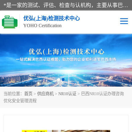
*是一家的测试、评估、检查与认机构，主要从事巴西NR10认证、NR12认证、NR13认证；ANATEL认证、INMTRO认证，欧盟CE认证：MD认证，PED认证，MID认证，ATEX认证，德国蓝色天使认证。
优弘(上海)检测技术中心
YOHO Certification
RECYCLASS认证
NR10认证
NR12认证
NR13认证
ART认证
巴西NR认证
当前位置：
首页
>
供应商机
>
NR10认证
> 巴西NR10认证办理咨询
巴西认证
RETIE认证
优化安全管理流程