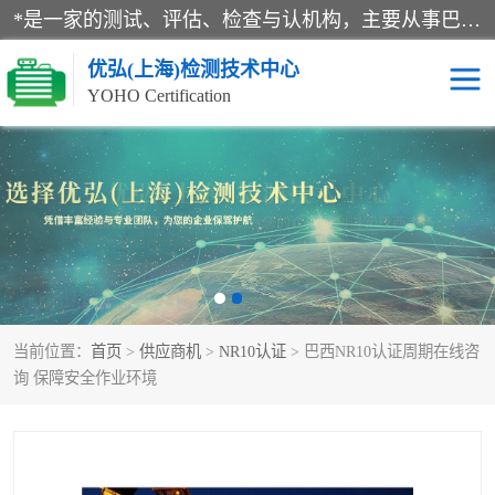
*是一家的测试、评估、检查与认机构，主要从事巴西NR10认证、NR12认证、NR13认证；ANATEL认证、INMTRO认证，欧盟CE认证：MD认证，PED认证，MID认证，ATEX认证，德国蓝色天使认证。
优弘(上海)检测技术中心
YOHO Certification
RECYCLASS认证
NR10认证
NR12认证
NR13认证
ART认证
巴西NR认证
当前位置：
首页
>
供应商机
>
NR10认证
> 巴西NR10认证周期在线咨
巴西认证
RETIE认证
询 保障安全作业环境