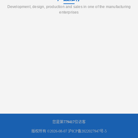
Development, design, production and sales in one of the manufacturing
enterprises
您是第
779417
位访客
版权所有 ©2026-08-07
沪ICP备2022027947号-5