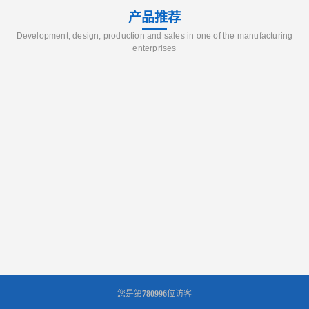
产品推荐
Development, design, production and sales in one of the manufacturing
enterprises
您是第
780996
位访客