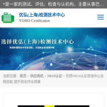
*是一家的测试、评估、检查与认机构，主要从事巴西NR10认证、NR12认证、NR13认证；ANATEL认证、INMTRO认证，欧盟CE认证：MD认证，PED认证，MID认证，ATEX认证，德国蓝色天使认证。
优弘(上海)检测技术中心
YOHO Certification
RECYCLASS认证
NR10认证
NR12认证
NR13认证
ART认证
巴西NR认证
当前位置：
首页
>
供应商机
>
NR10认证
> 巴西NR10认证咨询中心全
巴西认证
RETIE认证
程协助 提升安全作业质量