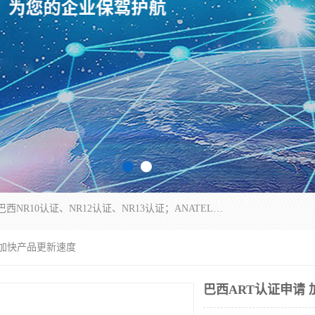
*是一家的测试、评估、检查与认机构，主要从事巴西NR10认证、NR12认证、NR13认证；ANATEL认证、INMTRO认证，欧盟CE认证：MD认证，PED认证，MID认证，ATEX认证，德国蓝色天使认证。
 加快产品更新速度
巴西ART认证申请