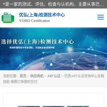
*是一家的测试、评估、检查与认机构，主要从事巴西NR10认证、NR12认证、NR13认证；ANATEL认证、INMTRO认证，欧盟CE认证：MD认证，PED认证，MID认证，ATEX认证，德国蓝色天使认证。
优弘(上海)检测技术中心
YOHO Certification
RECYCLASS认证
NR10认证
NR12认证
NR13认证
ART认证
巴西NR认证
当前位置：
首页
>
供应商机
>
ART认证
> 巴西ART认证咨询中心全程
巴西认证
RETIE认证
协助 保障订单按时交付