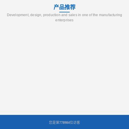
产品推荐
Development, design, production and sales in one of the manufacturing
enterprises
您是第
778984
位访客