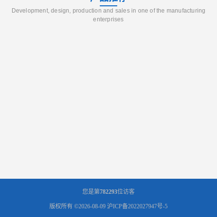
Development, design, production and sales in one of the manufacturing
enterprises
您是第
782293
位访客
版权所有 ©2026-08-09
沪ICP备2022027947号-5