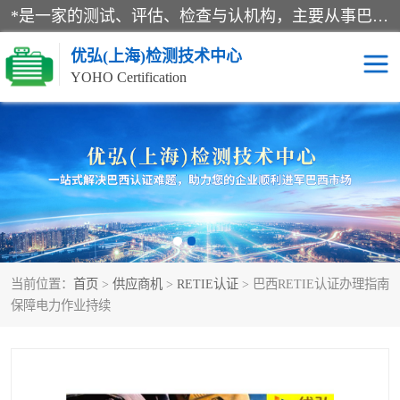
*是一家的测试、评估、检查与认机构，主要从事巴西NR10认证、NR12认证、NR13认证；ANATEL认证、INMTRO认证，欧盟CE认证：MD认证，PED认证，MID认证，ATEX认证，德国蓝色天使认证。
优弘(上海)检测技术中心
YOHO Certification
RECYCLASS认证
NR10认证
NR12认证
NR13认证
ART认证
巴西NR认证
当前位置：
首页
>
供应商机
>
RETIE认证
> 巴西RETIE认证办理指南
巴西认证
RETIE认证
保障电力作业持续