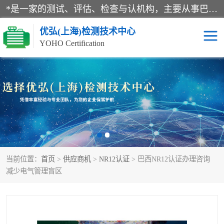
*是一家的测试、评估、检查与认机构，主要从事巴西NR10认证、NR12认证、NR13认证；ANATEL认证、INMTRO认证，欧盟CE认证：MD认证，PED认证，MID认证，ATEX认证，德国蓝色天使认证。
优弘(上海)检测技术中心
YOHO Certification
RECYCLASS认证
NR10认证
NR12认证
NR13认证
ART认证
巴西NR认证
当前位置：
首页
>
供应商机
>
NR12认证
> 巴西NR12认证办理咨询
巴西认证
RETIE认证
减少电气管理盲区