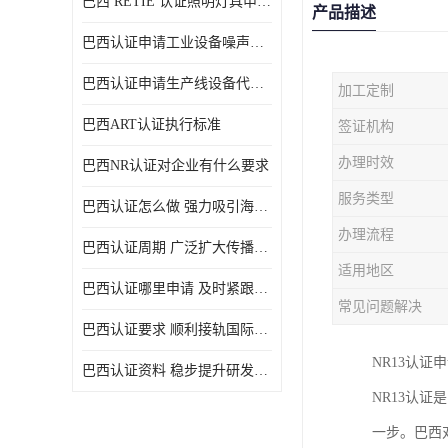
巴西 RETIE 认证照明灯具申请 RETIE 认证
产品描述
巴西认证申请工业设备噪声控制认证规范
巴西认证申请生产线设备代理机构选择
加工定制
巴西ART认证执行标准
签证机构
办理时效
巴西NR认证对企业有什么要求
服务类型
巴西认证怎么做 强力吸引海外投资
办理流程
巴西认证周期 广泛扩大传播范围
适用地区
巴西认证哪里申请 及时紧跟法规变化
常见问题解决
巴西认证要求 顺利接轨国际规范
NR13认证
巴西认证资料 稳步提升研发能力
NR13认
一步。巴西