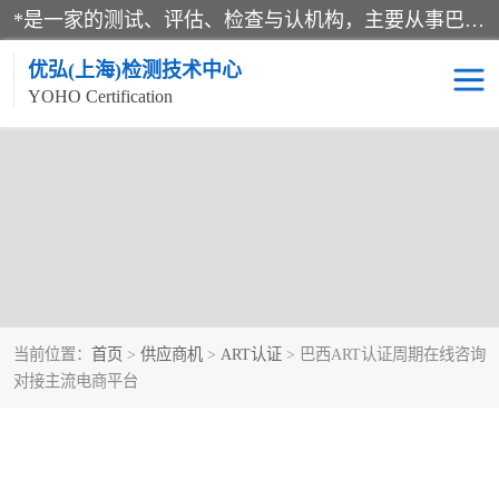
*是一家的测试、评估、检查与认机构，主要从事巴西NR10认证、NR12认证、NR13认证；ANATEL认证、INMTRO认证，欧盟CE认证：MD认证，PED认证，MID认证，ATEX认证，德国蓝色天使认证。
优弘(上海)检测技术中心
YOHO Certification
当前位置：
首页
>
供应商机
>
ART认证
> 巴西ART认证周期在线咨询
对接主流电商平台