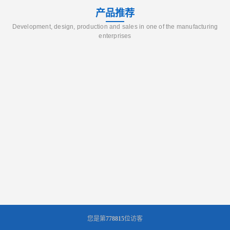
产品推荐
Development, design, production and sales in one of the manufacturing
enterprises
您是第
778815
位访客