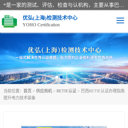
*是一家的测试、评估、检查与认机构，主要从事巴西NR10认证、NR12认证、NR13认证；ANATEL认证、INMTRO认证，欧盟CE认证：MD认证，PED认证，MID认证，ATEX认证，德国蓝色天使认证。
优弘(上海)检测技术中心
YOHO Certification
RECYCLASS认证
NR10认证
NR12认证
NR13认证
ART认证
巴西NR认证
当前位置：
首页
>
供应商机
>
RETIE认证
> 巴西RETIE认证办理指南
巴西认证
RETIE认证
提升电力技术装备