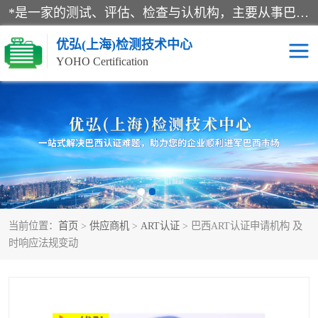
*是一家的测试、评估、检查与认机构，主要从事巴西NR10认证、NR12认证、NR13认证；ANATEL认证、INMTRO认证，欧盟CE认证：MD认证，PED认证，MID认证，ATEX认证，德国蓝色天使认证。
优弘(上海)检测技术中心
YOHO Certification
RECYCLASS认证
NR10认证
NR12认证
NR13认证
ART认证
巴西NR认证
当前位置：
首页
>
供应商机
>
ART认证
> 巴西ART认证申请机构 及
巴西认证
RETIE认证
时响应法规变动