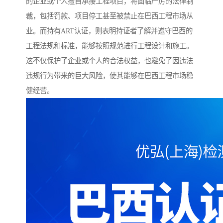
的企业或个人擅自承接工程项目，将面临严厉的法律制
裁，包括罚款、项目停工甚至被禁止在巴西工程市场从
业。而持有ART认证，则表明持证者了解并遵守巴西的
工程法规和标准，能够按照规范进行工程设计和施工。
这不仅保护了企业或个人的合法权益，也避免了因违法
违规行为带来的巨大风险，使其能够在巴西工程市场稳
健经营。