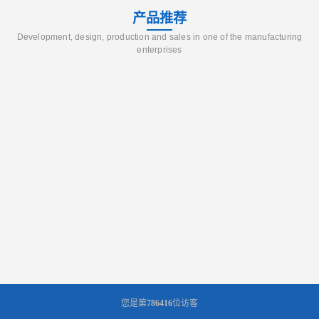
产品推荐
Development, design, production and sales in one of the manufacturing
enterprises
您是第
786416
位访客