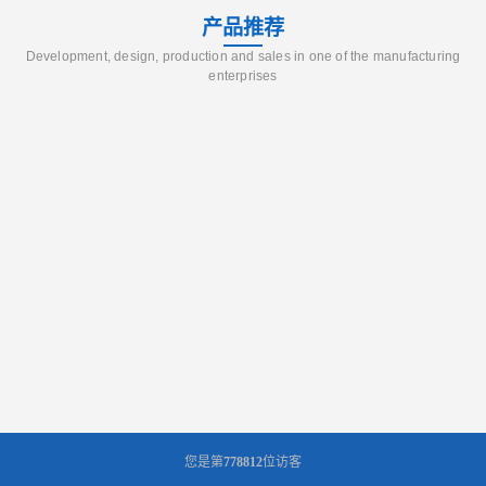
产品推荐
Development, design, production and sales in one of the manufacturing
enterprises
您是第
778812
位访客