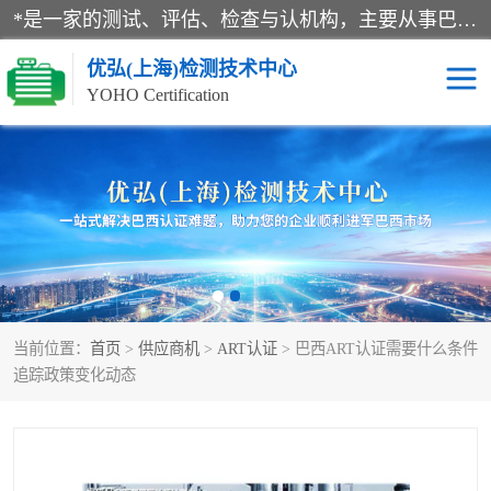
*是一家的测试、评估、检查与认机构，主要从事巴西NR10认证、NR12认证、NR13认证；ANATEL认证、INMTRO认证，欧盟CE认证：MD认证，PED认证，MID认证，ATEX认证，德国蓝色天使认证。
优弘(上海)检测技术中心
YOHO Certification
RECYCLASS认证
NR10认证
NR12认证
NR13认证
ART认证
巴西NR认证
当前位置：
首页
>
供应商机
>
ART认证
> 巴西ART认证需要什么条件
巴西认证
RETIE认证
追踪政策变化动态