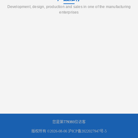
Development, design, production and sales in one of the manufacturing
enterprises
您是第
779393
位访客
版权所有 ©2026-08-06
沪ICP备2022027947号-5