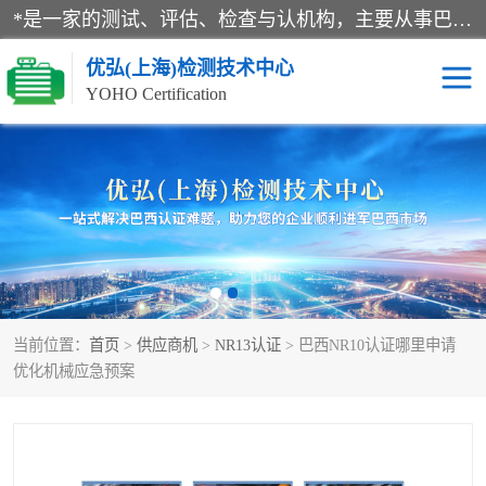
*是一家的测试、评估、检查与认机构，主要从事巴西NR10认证、NR12认证、NR13认证；ANATEL认证、INMTRO认证，欧盟CE认证：MD认证，PED认证，MID认证，ATEX认证，德国蓝色天使认证。
优弘(上海)检测技术中心
YOHO Certification
RECYCLASS认证
NR10认证
NR12认证
NR13认证
ART认证
巴西NR认证
当前位置：
首页
>
供应商机
>
NR13认证
> 巴西NR10认证哪里申请
巴西认证
RETIE认证
优化机械应急预案