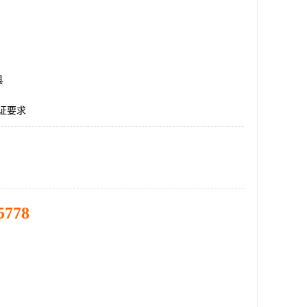
县
认证要求
5778