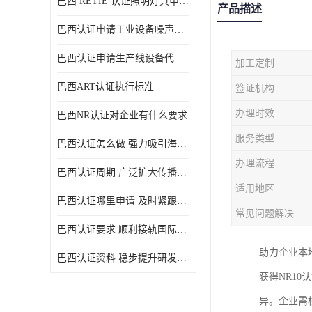
巴西 RETIE 认证照明灯具申请 RETIE 认证
产品描述
巴西认证申请工业设备噪声控制认证规范
巴西认证申请生产线设备代理机构选择
加工定制
巴西ART认证执行标准
签证机构
办理时效
巴西NR认证对企业有什么要求
服务类型
巴西认证怎么做 强力吸引海外投资
办理流程
巴西认证周期 广泛扩大传播范围
适用地区
巴西认证哪里申请 及时紧跟法规变化
常见问题解决
巴西认证要求 顺利接轨国际规范
助力企业本
巴西认证资料 稳步提升研发能力
获得NR1
异。企业需