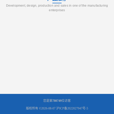
Development, design, production and sales in one of the manufacturing
enterprises
您是第
780749
位访客
版权所有 ©2026-08-07
沪ICP备2022027947号-5