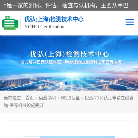
*是一家的测试、评估、检查与认机构，主要从事巴西NR10认证、NR12认证、NR13认证；ANATEL认证、INMTRO认证，欧盟CE认证：MD认证，PED认证，MID认证，ATEX认证，德国蓝色天使认证。
优弘(上海)检测技术中心
YOHO Certification
RECYCLASS认证
NR10认证
NR12认证
NR13认证
ART认证
巴西NR认证
当前位置：
首页
>
供应商机
>
NR13认证
> 巴西NR10认证申请在线咨
巴西认证
RETIE认证
询 保障机械设施完好