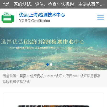
*是一家的测试、评估、检查与认机构，主要从事巴西NR10认证、NR12认证、NR13认证；ANATEL认证、INMTRO认证，欧盟CE认证：MD认证，PED认证，MID认证，ATEX认证，德国蓝色天使认证。
优弘(上海)检测技术中心
YOHO Certification
RECYCLASS认证
NR10认证
NR12认证
NR13认证
ART认证
巴西NR认证
当前位置：
首页
>
供应商机
>
NR13认证
> 巴西NR10认证适用标准
巴西认证
RETIE认证
保障机械信息畅通