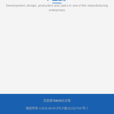
Development, design, production and sales in one of the manufacturing
enterprises
您是第
784036
位访客
版权所有 ©2026-08-09
沪ICP备2022027947号-5