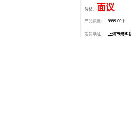
面议
价格：
产品数量：
9999.00个
发货地址：
上海市崇明
关键词：
巴西NR认证
发布日期：
2026-08-07
阅 读 量：
22
1304561
销售电话：
在线QQ：