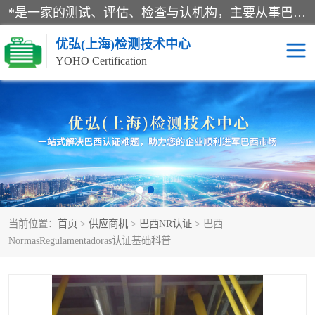
*是一家的测试、评估、检查与认机构，主要从事巴西NR10认证、NR12认证、NR13认证；ANATEL认证、INMTRO认证，欧盟CE认证：MD认证，PED认证，MID认证，ATEX认证，德国蓝色天使认证。
优弘(上海)检测技术中心
YOHO Certification
RECYCLASS认证
NR10认证
NR12认证
NR13认证
ART认证
巴西NR认证
当前位置：
首页
>
供应商机
>
巴西NR认证
> 巴西
巴西认证
RETIE认证
NormasRegulamentadoras认证基础科普