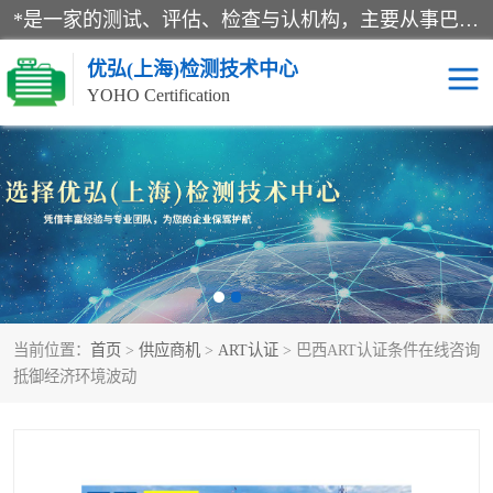
*是一家的测试、评估、检查与认机构，主要从事巴西NR10认证、NR12认证、NR13认证；ANATEL认证、INMTRO认证，欧盟CE认证：MD认证，PED认证，MID认证，ATEX认证，德国蓝色天使认证。
优弘(上海)检测技术中心
YOHO Certification
RECYCLASS认证
NR10认证
NR12认证
NR13认证
ART认证
巴西NR认证
当前位置：
首页
>
供应商机
>
ART认证
> 巴西ART认证条件在线咨询
巴西认证
RETIE认证
抵御经济环境波动