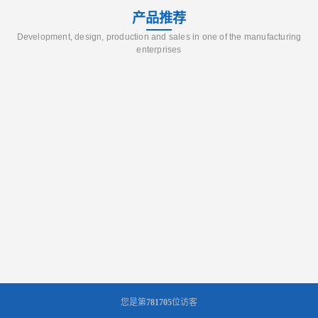
产品推荐
Development, design, production and sales in one of the manufacturing
enterprises
您是第
781705
位访客