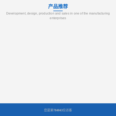
产品推荐
Development, design, production and sales in one of the manufacturing
enterprises
您是第
784043
位访客