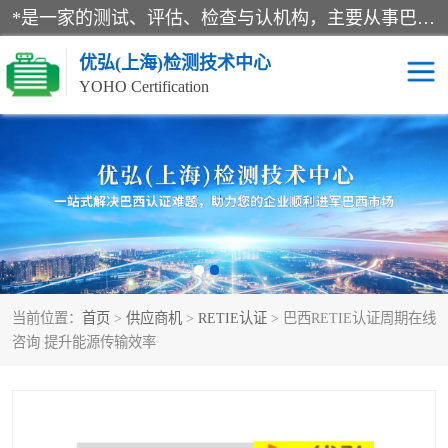
*是一家的测试、评估、检查与认机构，主要从事巴西NR10认证、NR12认证、NR13认证；ANATEL认证、INMTRO认证，欧盟CE认证：MD认证，PED认证，MID认证，ATEX认证，德国蓝色天使认证。
优弘(上海)检测技术中心
YOHO Certification
RECYCLASS认证
NR10认证
NR12认证
NR13认证
ART认证
巴西NR认证
当前位置：
首页
>
供应商机
>
RETIE认证
> 巴西RETIE认证周期在线
巴西认证
RETIE认证
咨询 提升能源传输效率