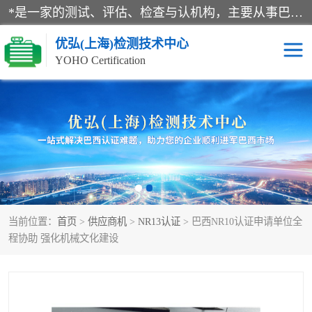
*是一家的测试、评估、检查与认机构，主要从事巴西NR10认证、NR12认证、NR13认证；ANATEL认证、INMTRO认证，欧盟CE认证：MD认证，PED认证，MID认证，ATEX认证，德国蓝色天使认证。
优弘(上海)检测技术中心
YOHO Certification
RECYCLASS认证
NR10认证
NR12认证
NR13认证
ART认证
巴西NR认证
当前位置：
首页
>
供应商机
>
NR13认证
> 巴西NR10认证申请单位全
巴西认证
RETIE认证
程协助 强化机械文化建设