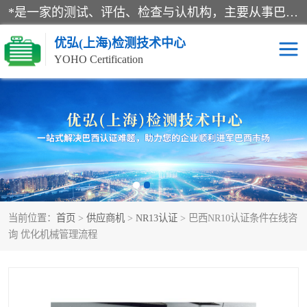
*是一家的测试、评估、检查与认机构，主要从事巴西NR10认证、NR12认证、NR13认证；ANATEL认证、INMTRO认证，欧盟CE认证：MD认证，PED认证，MID认证，ATEX认证，德国蓝色天使认证。
优弘(上海)检测技术中心
YOHO Certification
RECYCLASS认证
NR10认证
NR12认证
NR13认证
ART认证
巴西NR认证
当前位置：
首页
>
供应商机
>
NR13认证
> 巴西NR10认证条件在线咨
巴西认证
RETIE认证
询 优化机械管理流程