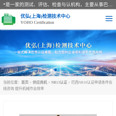
*是一家的测试、评估、检查与认机构，主要从事巴西NR10认证、NR12认证、NR13认证；ANATEL认证、INMTRO认证，欧盟CE认证：MD认证，PED认证，MID认证，ATEX认证，德国蓝色天使认证。
优弘(上海)检测技术中心
YOHO Certification
RECYCLASS认证
NR10认证
NR12认证
NR13认证
ART认证
巴西NR认证
当前位置：
首页
>
供应商机
>
NR13认证
> 巴西NR10认证申请条件在
巴西认证
RETIE认证
线咨询 提升机械作业效率