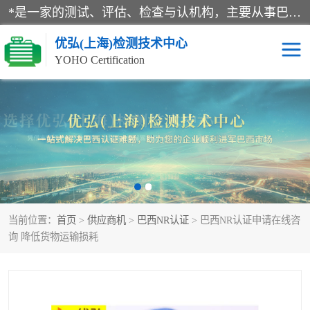
*是一家的测试、评估、检查与认机构，主要从事巴西NR10认证、NR12认证、NR13认证；ANATEL认证、INMTRO认证，欧盟CE认证：MD认证，PED认证，MID认证，ATEX认证，德国蓝色天使认证。
优弘(上海)检测技术中心
YOHO Certification
RECYCLASS认证
NR10认证
NR12认证
NR13认证
ART认证
巴西NR认证
当前位置：
首页
>
供应商机
>
巴西NR认证
> 巴西NR认证申请在线咨
巴西认证
RETIE认证
询 降低货物运输损耗