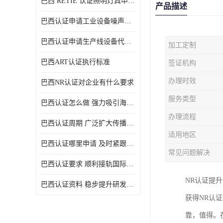
巴西 RETIE 认证照明灯具申请 RETIE 认证
产品描述
巴西认证申请工业设备噪声控制认证规范
巴西认证申请生产线设备代理机构选择
加工定制
巴西ART认证执行标准
签证机构
办理时效
巴西NR认证对企业有什么要求
服务类型
巴西认证怎么做 强力吸引海外投资
办理流程
巴西认证周期 广泛扩大传播范围
适用地区
巴西认证哪里申请 及时紧跟法规变化
常见问题解决
巴西认证要求 顺利接轨国际规范
NR认证提
巴西认证资料 稳步提升研发能力
获得NR认
靠，值得。