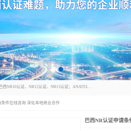
*是一家的测试、评估、检查与认机构，主要从事巴西NR10认证、NR12认证、NR13认证；ANATEL认证、INMTRO认证，欧盟CE认证：MD认证，PED认证，MID认证，ATEX认证，德国蓝色天使认证。
请条件在线咨询 深化本地商业合作
巴西NR认证申请条