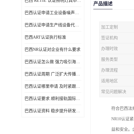
巴西 RETIE 认证照明灯具申请 RETIE 认证
产品描述
巴西认证申请工业设备噪声控制认证规范
巴西认证申请生产线设备代理机构选择
加工定制
巴西ART认证执行标准
签证机构
办理时效
巴西NR认证对企业有什么要求
服务类型
巴西认证怎么做 强力吸引海外投资
办理流程
巴西认证周期 广泛扩大传播范围
适用地区
巴西认证哪里申请 及时紧跟法规变化
常见问题解决
巴西认证要求 顺利接轨国际规范
符合巴西法
巴西认证资料 稳步提升研发能力
NR10认
益和安全。