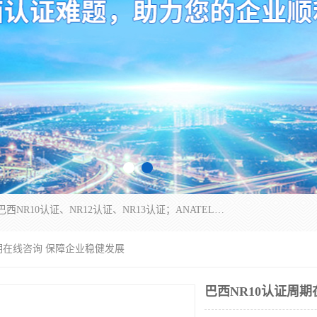
*是一家的测试、评估、检查与认机构，主要从事巴西NR10认证、NR12认证、NR13认证；ANATEL认证、INMTRO认证，欧盟CE认证：MD认证，PED认证，MID认证，ATEX认证，德国蓝色天使认证。
周期在线咨询 保障企业稳健发展
巴西NR10认证周