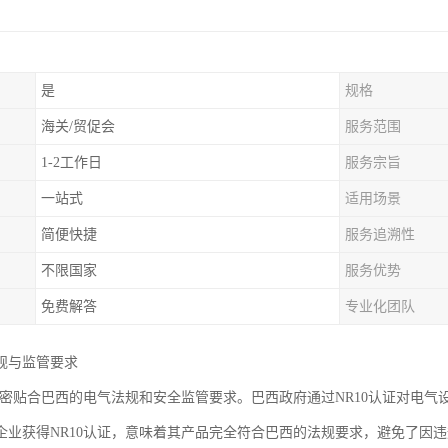
是
规格
海关/贸促会
服务范围
1-2工作日
服务宗旨
一站式
适用场景
简便快捷
服务追溯性
不限国家
服务优势
免费解答
专业化团队
规与监管要求
证紧密贴合巴西的电气法规和安全监管要求。巴西政府通过NR10认证对电
企业获得NR10认证，意味着其产品完全符合巴西的法规要求，避免了因