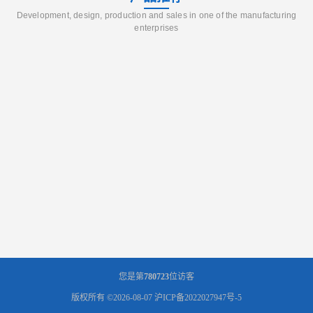
Development, design, production and sales in one of the manufacturing
enterprises
您是第
780723
位访客
版权所有 ©2026-08-07
沪ICP备2022027947号-5