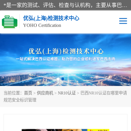
*是一家的测试、评估、检查与认机构，主要从事巴西NR10认证、NR12认证、NR13认证；ANATEL认证、INMTRO认证，欧盟CE认证：MD认证，PED认证，MID认证，ATEX认证，德国蓝色天使认证。
优弘(上海)检测技术中心
YOHO Certification
RECYCLASS认证
NR10认证
NR12认证
NR13认证
ART认证
巴西NR认证
当前位置：
首页
>
供应商机
>
NR10认证
> 巴西NR10认证在哪里申请
巴西认证
RETIE认证
规范安全标识管理